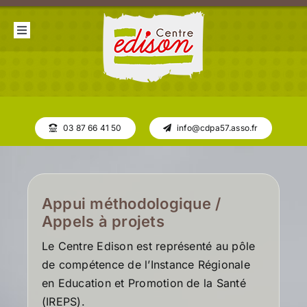
Passer
au
Toggle
contenu
Navigation
Le centre de prévention
Le centre de soin
La consultation jeunes consommateurs
03 87 66 41 50
info@cdpa57.asso.fr
Liens utiles
Appui méthodologique /
Appels à projets
Le Centre Edison est représenté au pôle
de compétence de l’Instance Régionale
en Education et Promotion de la Santé
(IREPS).